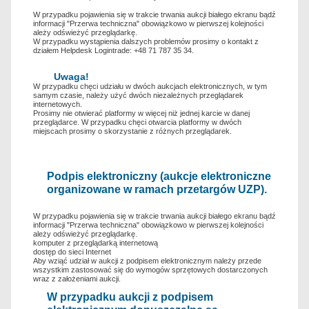
W przypadku pojawienia się w trakcie trwania aukcji białego ekranu bądź
informacji "Przerwa techniczna" obowiązkowo w pierwszej kolejności
ależy odświeżyć przeglądarkę.
W przypadku wystąpienia dalszych problemów prosimy o kontakt z
działem Helpdesk Logintrade: +48 71 787 35 34.
Uwaga!
W przypadku chęci udziału w dwóch aukcjach elektronicznych, w tym
samym czasie, należy użyć dwóch niezależnych przeglądarek
internetowych.
Prosimy nie otwierać platformy w więcej niż jednej karcie w danej
przeglądarce. W przypadku chęci otwarcia platformy w dwóch
miejscach prosimy o skorzystanie z różnych przeglądarek.
Podpis elektroniczny (aukcje elektroniczne
organizowane w ramach przetargów UZP).
W przypadku pojawienia się w trakcie trwania aukcji białego ekranu bądź
informacji "Przerwa techniczna" obowiązkowo w pierwszej kolejności
ależy odświeżyć przeglądarkę.
komputer z przeglądarką internetową
dostęp do sieci Internet
Aby wziąć udział w aukcji z podpisem elektronicznym należy przede
wszystkim zastosować się do wymogów sprzętowych dostarczonych
wraz z założeniami aukcji.
W przypadku aukcji z podpisem