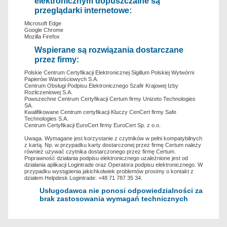
elektronicznym dopuszczalne są
przeglądarki internetowe:
Microsoft Edge
Google Chrome
Mozilla Firefox
Wspierane są rozwiązania dostarczane
przez firmy:
Polskie Centrum Certyfikacji Elektronicznej Sigillum Polskiej Wytwórni
Papierów Wartościowych S.A.
Centrum Obsługi Podpisu Elektronicznego Szafir Krajowej Izby
Rozliczeniowej S.A.
Powszechne Centrum Certyfikacji Certum firmy Unizeto Technologies
SA.
Kwalifikowane Centrum certyfikacji Kluczy CenCert firmy Safe
Technologies S.A.
Centrum Certyfikacji EuroCert firmy EuroCert Sp. z o.o.
Uwaga. Wymagane jest korzystanie z czytników w pełni kompatybilnych
z kartą. Np. w przypadku karty dostarczonej przez firmę Certum należy
również używać czytnika dostarczonego przez firmę Certum.
Poprawność działania podpisu elektronicznego uzależnione jest od
działania aplikacji Logintrade oraz Operatora podpisu elektronicznego. W
przypadku wystąpienia jakichkolwiek problemów prosimy o kontakt z
działem Helpdesk Logintrade: +48 71 787 35 34.
Usługodawca nie ponosi odpowiedzialności za
brak zastosowania wymagań technicznych