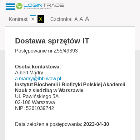
A
A
Kontrast:
X
X
Czcionka:
A
Dostawa sprzętów IT
Postępowanie nr Z55/49393
Osoba kontaktowa:
Albert Mądry
a.madry@ibb.waw.pl
Instytut Biochemii i Biofizyki Polskiej Akademii
Nauk z siedzibą w Warszawie
Ul. Pawińskiego 5A
02-106 Warszawa
NIP: 5261039742
Data założenia postępowania:
2023-04-30