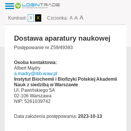
A
A
Kontrast:
X
X
Czcionka:
A
Dostawa aparatury naukowej
Postępowanie nr Z59/49393
Osoba kontaktowa:
Albert Mądry
a.madry@ibb.waw.pl
Instytut Biochemii i Biofizyki Polskiej Akademii
Nauk z siedzibą w Warszawie
Ul. Pawińskiego 5A
02-106 Warszawa
NIP: 5261039742
Data założenia postępowania:
2023-10-13