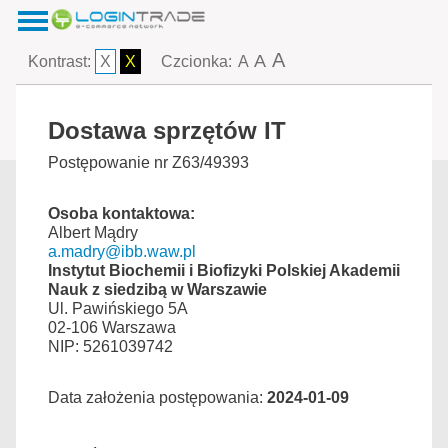
A
A
Kontrast:
X
X
Czcionka:
A
Dostawa sprzętów IT
Postępowanie nr Z63/49393
Osoba kontaktowa:
Albert Mądry
a.madry@ibb.waw.pl
Instytut Biochemii i Biofizyki Polskiej Akademii
Nauk z siedzibą w Warszawie
Ul. Pawińskiego 5A
02-106 Warszawa
NIP: 5261039742
Data założenia postępowania:
2024-01-09