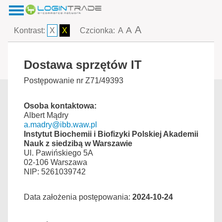
A
A
Kontrast:
X
X
Czcionka:
A
Dostawa sprzętów IT
Postępowanie nr Z71/49393
Osoba kontaktowa:
Albert Mądry
a.madry@ibb.waw.pl
Instytut Biochemii i Biofizyki Polskiej Akademii
Nauk z siedzibą w Warszawie
Ul. Pawińskiego 5A
02-106 Warszawa
NIP: 5261039742
Data założenia postępowania:
2024-10-24