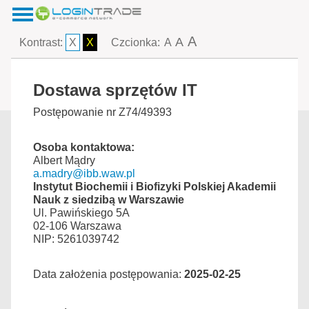
A
A
Kontrast:
X
X
Czcionka:
A
Dostawa sprzętów IT
Postępowanie nr Z74/49393
Osoba kontaktowa:
Albert Mądry
a.madry@ibb.waw.pl
Instytut Biochemii i Biofizyki Polskiej Akademii
Nauk z siedzibą w Warszawie
Ul. Pawińskiego 5A
02-106 Warszawa
NIP: 5261039742
Data założenia postępowania:
2025-02-25