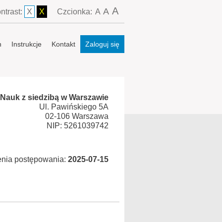
A
A
ntrast:
X
X
Czcionka:
A
n
Instrukcje
Kontakt
Zaloguj się
i Nauk z siedzibą w Warszawie
Ul. Pawińskiego 5A
02-106 Warszawa
NIP: 5261039742
enia postępowania:
2025-07-15