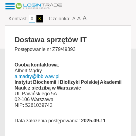
A
A
Kontrast:
X
X
Czcionka:
A
Dostawa sprzętów IT
Postępowanie nr Z79/49393
Osoba kontaktowa:
Albert Mądry
a.madry@ibb.waw.pl
Instytut Biochemii i Biofizyki Polskiej Akademii
Nauk z siedzibą w Warszawie
Ul. Pawińskiego 5A
02-106 Warszawa
NIP: 5261039742
Data założenia postępowania:
2025-09-11