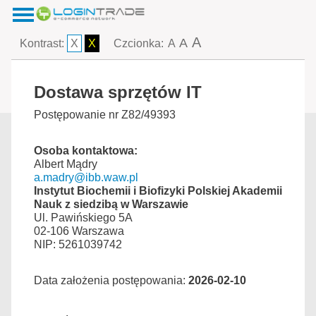
A
A
Kontrast:
X
X
Czcionka:
A
Dostawa sprzętów IT
Postępowanie nr Z82/49393
Osoba kontaktowa:
Albert Mądry
a.madry@ibb.waw.pl
Instytut Biochemii i Biofizyki Polskiej Akademii
Nauk z siedzibą w Warszawie
Ul. Pawińskiego 5A
02-106 Warszawa
NIP: 5261039742
Data założenia postępowania:
2026-02-10